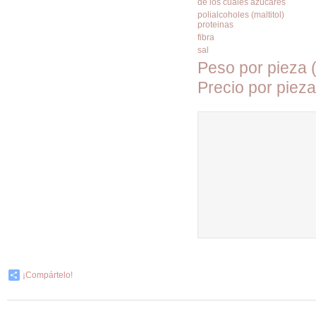
de los cuales azúcares
polialcoholes (maltitol)
proteinas
fibra
sal
Peso por pieza 
Precio por pieza
¡Compártelo!