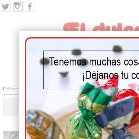
INICIO
PRODUCTOS
NUESTRA HIST
Estás en:
Inicio
/
Nuestros Sin Azúcar
/
HOJALDRADAS SIN AZUCAR
Pr
HOJALDRADAS