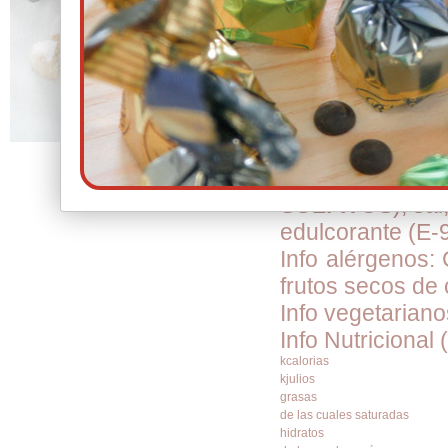
Ref.: SA03
El sabor y la te
(edulcorada con 
Clic para Ampliar
Ingredientes:Ha
(E306/E304i), ed
SULFITOS
); sa
edulcorante (E-
Info alérgenos: 
frutos secos de
Info vegetarian
Info Nutricional 
kcalorias
kjulios
grasas
de las cuales saturadas
hidratos